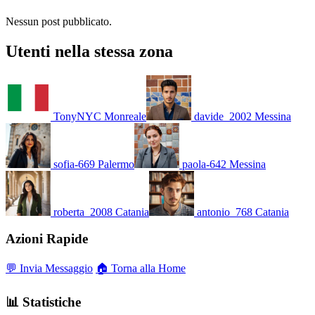
Nessun post pubblicato.
Utenti nella stessa zona
TonyNYC
Monreale
davide_2002
Messina
sofia-669
Palermo
paola-642
Messina
roberta_2008
Catania
antonio_768
Catania
Azioni Rapide
💬 Invia Messaggio
🏠 Torna alla Home
📊 Statistiche