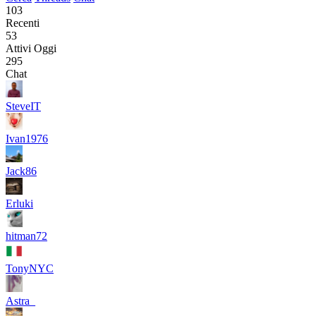
103
Recenti
53
Attivi Oggi
295
Chat
SteveIT
Ivan1976
Jack86
Erluki
hitman72
TonyNYC
Astra_