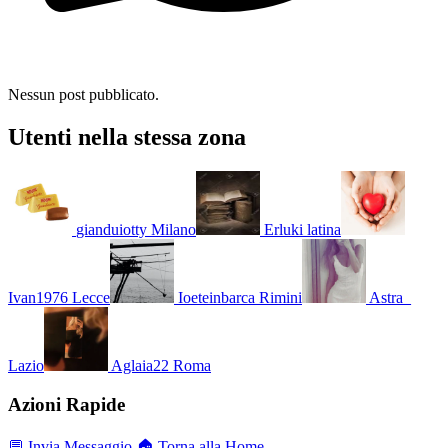
Nessun post pubblicato.
Utenti nella stessa zona
gianduiotty
Milano
Erluki
latina
Ivan1976
Lecce
Ioeteinbarca
Rimini
Astra_
Lazio
Aglaia22
Roma
Azioni Rapide
💬 Invia Messaggio
🏠 Torna alla Home