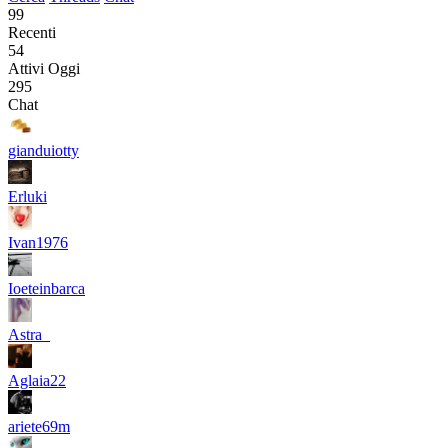
99
Recenti
54
Attivi Oggi
295
Chat
gianduiotty
Erluki
Ivan1976
Ioeteinbarca
Astra_
Aglaia22
ariete69m