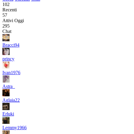
102
Recenti
57
Attivi Oggi
295
Chat
Bracci94
princy
Ivan1976
Astra_
Aglaia22
Erluki
Lemmy1966