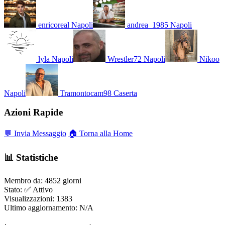
enricoreal
Napoli
andrea_1985
Napoli
lyla
Napoli
Wrestler72
Napoli
Nikoo
Napoli
Tramontocam98
Caserta
Azioni Rapide
💬 Invia Messaggio
🏠 Torna alla Home
📊 Statistiche
Membro da:
4852 giorni
Stato:
✅ Attivo
Visualizzazioni:
1383
Ultimo aggiornamento:
N/A