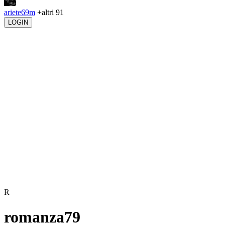
ariete69m
+altri 91
LOGIN
R
romanza79