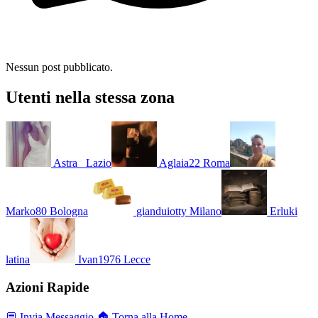
Nessun post pubblicato.
Utenti nella stessa zona
Astra_
Lazio
Aglaia22
Roma
Marko80
Bologna
gianduiotty
Milano
Erluki
latina
Ivan1976
Lecce
Azioni Rapide
💬 Invia Messaggio
🏠 Torna alla Home