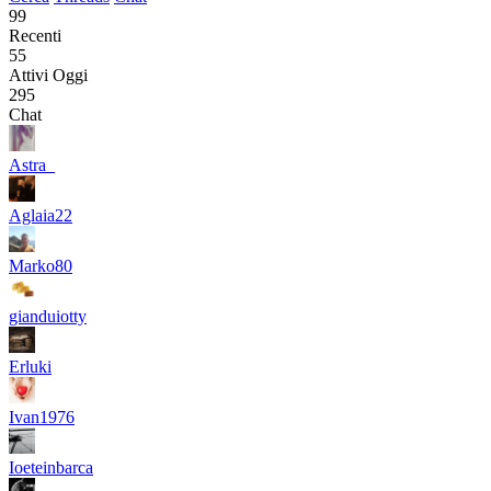
99
Recenti
55
Attivi Oggi
295
Chat
Astra_
Aglaia22
Marko80
gianduiotty
Erluki
Ivan1976
Ioeteinbarca