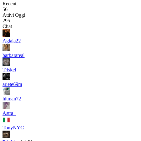
Recenti
56
Attivi Oggi
295
Chat
Aglaia22
barbarareal
Triskel
ariete69m
hitman72
Astra_
TonyNYC