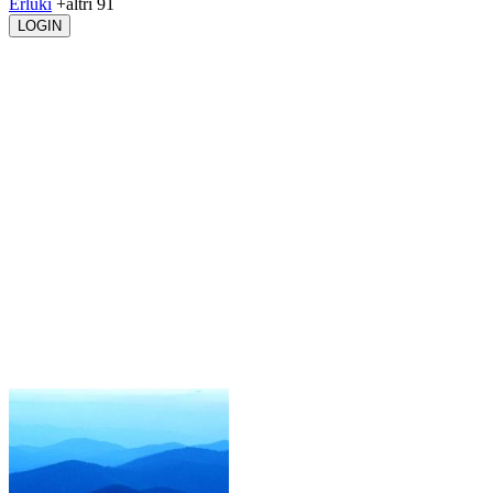
Erluki
+altri 91
LOGIN