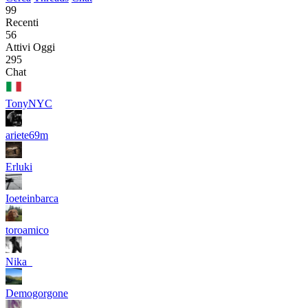
99
Recenti
56
Attivi Oggi
295
Chat
TonyNYC
ariete69m
Erluki
Ioeteinbarca
toroamico
Nika_
Demogorgone