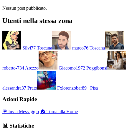
Nessun post pubblicato.
Utenti nella stessa zona
Silvi77
Toscana
marco76
Toscana
roberto-734
Arezzo
Giacomo1972
Poggibonsi
alessandra37
Prato
Fxlorenzobar89_
Pisa
Azioni Rapide
💬 Invia Messaggio
🏠 Torna alla Home
📊 Statistiche