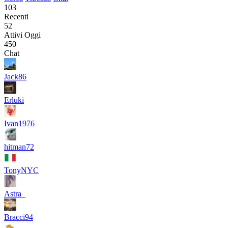
103
Recenti
52
Attivi Oggi
450
Chat
Jack86
Erluki
Ivan1976
hitman72
TonyNYC
Astra_
Bracci94