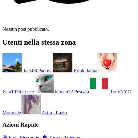
Nessun post pubblicato.
Utenti nella stessa zona
Jack86
Padova
Erluki
latina
Ivan1976
Lecce
hitman72
Pescara
TonyNYC
Monreale
Astra_
Lazio
Azioni Rapide
💬 Invia Messaggio
🏠 Torna alla Home