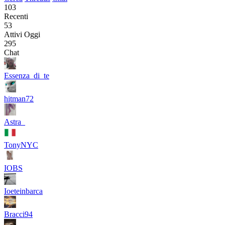
103
Recenti
53
Attivi Oggi
295
Chat
Essenza_di_te
hitman72
Astra_
TonyNYC
IOBS
Ioeteinbarca
Bracci94