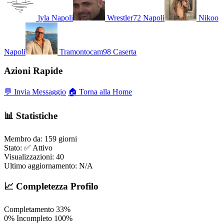
lyla
Napoli
Wrestler72
Napoli
Nikoo
Napoli
Tramontocam98
Caserta
Azioni Rapide
💬 Invia Messaggio
🏠 Torna alla Home
📊 Statistiche
Membro da:
159 giorni
Stato:
✅ Attivo
Visualizzazioni:
40
Ultimo aggiornamento:
N/A
📈 Completezza Profilo
Completamento
33%
0%
Incompleto
100%