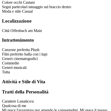
Colore occhi
Castani
Segni particolari
tatuaggio sul braccio destro
Moda e stile
Casual
Localizzazione
Città
Offenbach am Main
Intrattenimento
Canzone preferita
Plush
Film preferito
balla con i lupi
Generi cinematografici
Commedie
Generi musicali
Tutta
Attività e Stile di Vita
Tratti della Personalità
Carattere
Lunatico/a
Qualcosa di me
Mi piace l'avventura pur amando le consuetudini. Mi piace il nuovo.