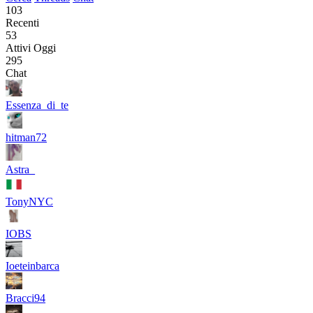
103
Recenti
53
Attivi Oggi
295
Chat
Essenza_di_te
hitman72
Astra_
TonyNYC
IOBS
Ioeteinbarca
Bracci94