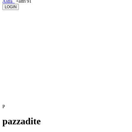
Astra_
+altri 91
LOGIN
P
pazzadite