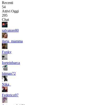
Recenti
54
Attivi Oggi
295
Chat
salvatore80
ilaria_mamma
Funky
Ioeteinbarca
hitman72
Nika_
Federico97