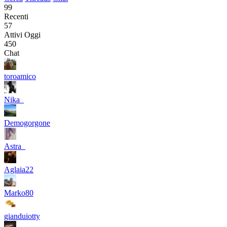
99
Recenti
57
Attivi Oggi
450
Chat
toroamico
Nika_
Demogorgone
Astra_
Aglaia22
Marko80
gianduiotty