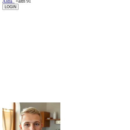
Astra_
+altri 91
LOGIN