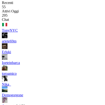
Recenti
55
Attivi Oggi
295
Chat
TonyNYC
ariete69m
Erluki
Ioeteinbarca
toroamico
Nika_
Demogorgone