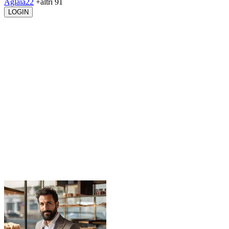
Aglaia22
+altri 91
LOGIN