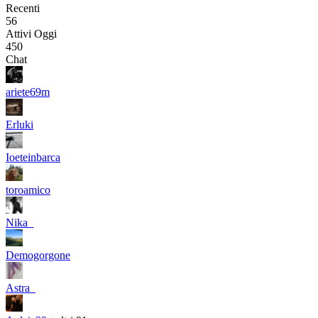
Recenti
56
Attivi Oggi
450
Chat
ariete69m
Erluki
Ioeteinbarca
toroamico
Nika_
Demogorgone
Astra_