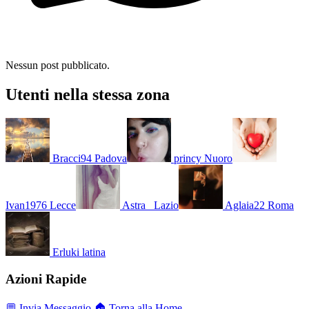
Nessun post pubblicato.
Utenti nella stessa zona
Bracci94
Padova
princy
Nuoro
Ivan1976
Lecce
Astra_
Lazio
Aglaia22
Roma
Erluki
latina
Azioni Rapide
💬 Invia Messaggio
🏠 Torna alla Home