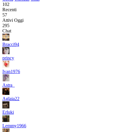
102
Recenti
57
Attivi Oggi
295
Chat
Bracci94
princy
Ivan1976
Astra_
Aglaia22
Erluki
Lemmy1966