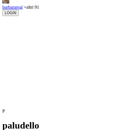
barbarareal
+altri 91
LOGIN
P
paludello