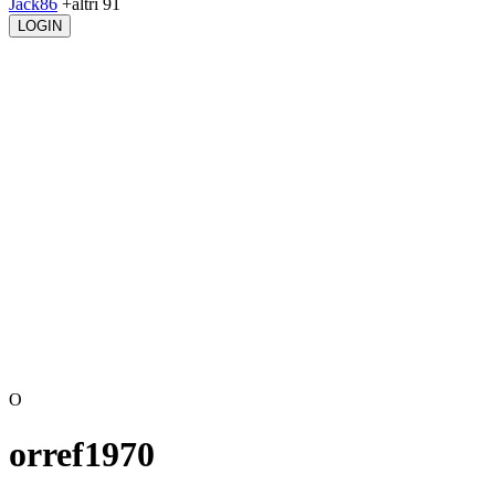
Jack86
+altri 91
LOGIN
O
orref1970