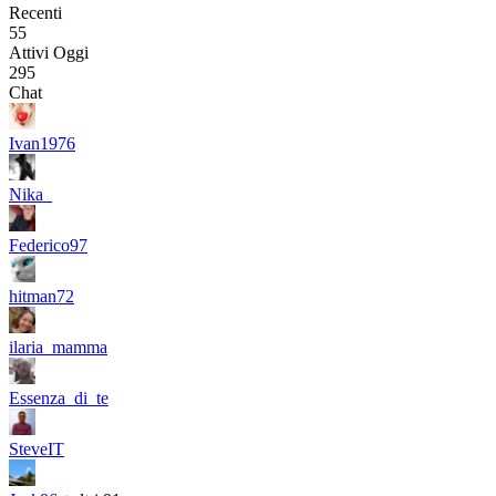
Recenti
55
Attivi Oggi
295
Chat
Ivan1976
Nika_
Federico97
hitman72
ilaria_mamma
Essenza_di_te
SteveIT