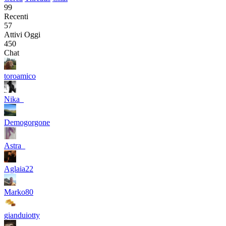
99
Recenti
57
Attivi Oggi
450
Chat
toroamico
Nika_
Demogorgone
Astra_
Aglaia22
Marko80
gianduiotty