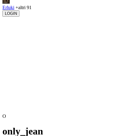
Erluki
+altri 91
LOGIN
O
only_jean