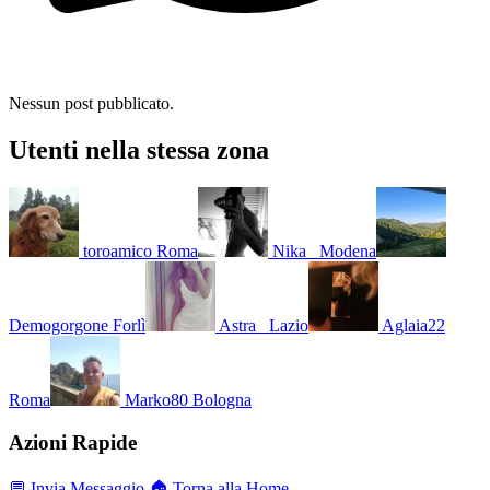
Nessun post pubblicato.
Utenti nella stessa zona
toroamico
Roma
Nika_
Modena
Demogorgone
Forlì
Astra_
Lazio
Aglaia22
Roma
Marko80
Bologna
Azioni Rapide
💬 Invia Messaggio
🏠 Torna alla Home