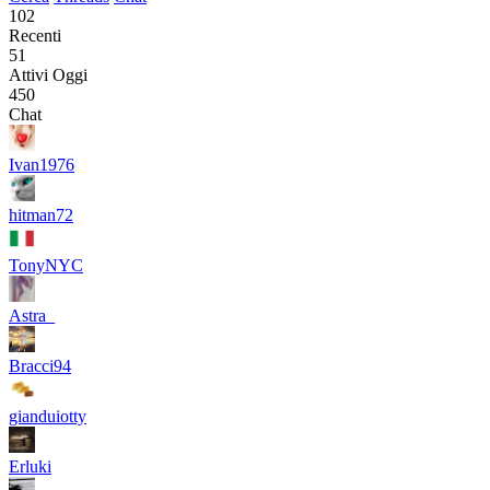
102
Recenti
51
Attivi Oggi
450
Chat
Ivan1976
hitman72
TonyNYC
Astra_
Bracci94
gianduiotty
Erluki