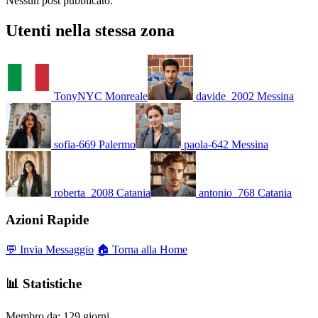
Nessun post pubblicato.
Utenti nella stessa zona
TonyNYC
Monreale
davide_2002
Messina
sofia-669
Palermo
paola-642
Messina
roberta_2008
Catania
antonio_768
Catania
Azioni Rapide
💬 Invia Messaggio
🏠 Torna alla Home
📊 Statistiche
Membro da:
129 giorni