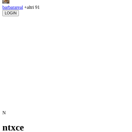
barbarareal
+altri 91
LOGIN
N
ntxce