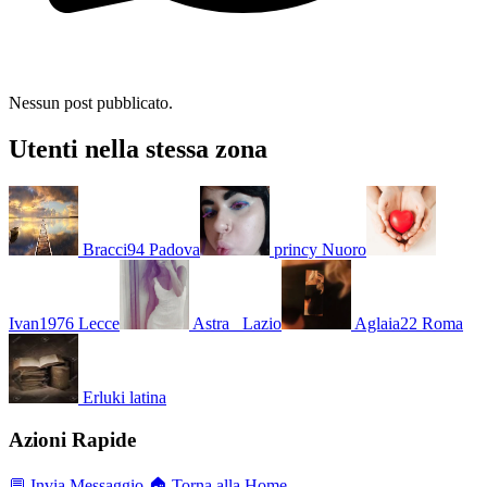
Nessun post pubblicato.
Utenti nella stessa zona
Bracci94
Padova
princy
Nuoro
Ivan1976
Lecce
Astra_
Lazio
Aglaia22
Roma
Erluki
latina
Azioni Rapide
💬 Invia Messaggio
🏠 Torna alla Home