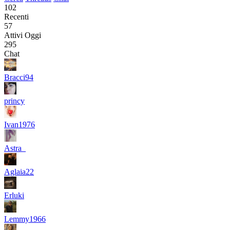
102
Recenti
57
Attivi Oggi
295
Chat
Bracci94
princy
Ivan1976
Astra_
Aglaia22
Erluki
Lemmy1966