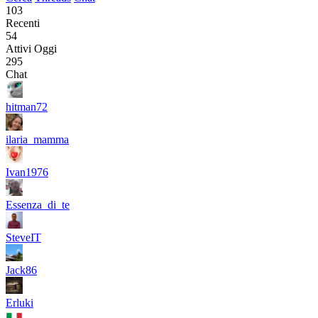
103
Recenti
54
Attivi Oggi
295
Chat
hitman72
ilaria_mamma
Ivan1976
Essenza_di_te
SteveIT
Jack86
Erluki