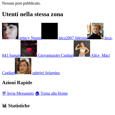
Nessun post pubblicato.
Utenti nella stessa zona
princy
Nuoro
nico2007
Iglesias
luca-
843
Sassari
Giovannaxlei
Cagliari
Alice_Maci
Cagliari
sabrijei
Selargius
Azioni Rapide
💬 Invia Messaggio
🏠 Torna alla Home
📊 Statistiche