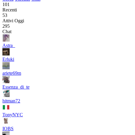
101
Recenti
53
Attivi Oggi
295
Chat
Astra_
Erluki
ariete69m
Essenza_di_te
hitman72
TonyNYC
IOBS