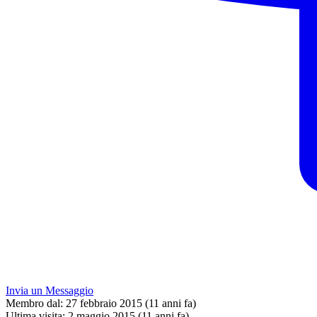
Invia un Messaggio
Membro dal:
27 febbraio 2015 (11 anni fa)
Ultima visita:
2 maggio 2015 (11 anni fa)