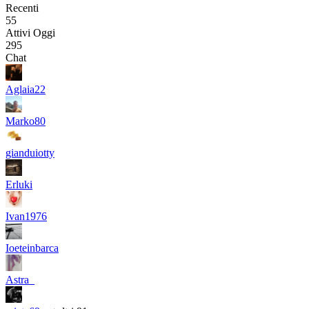
Recenti
55
Attivi Oggi
295
Chat
Aglaia22
Marko80
gianduiotty
Erluki
Ivan1976
Ioeteinbarca
Astra_