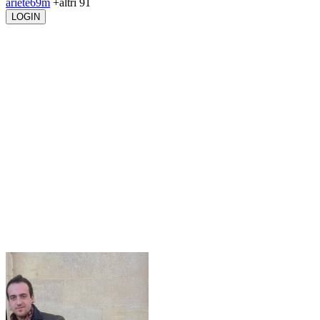
ariete69m
+altri 91
LOGIN