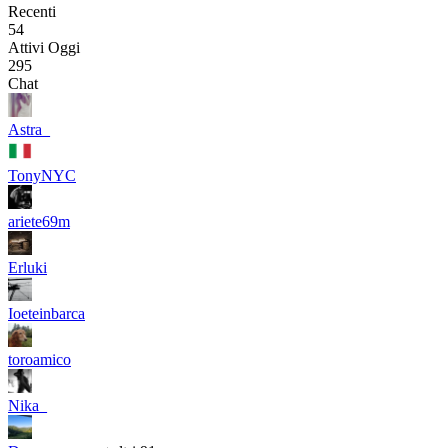
Recenti
54
Attivi Oggi
295
Chat
Astra_
TonyNYC
ariete69m
Erluki
Ioeteinbarca
toroamico
Nika_