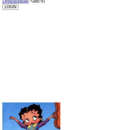
Demogorgone
+altri 91
LOGIN