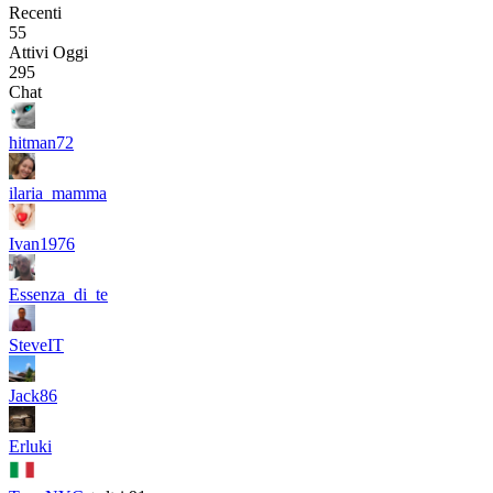
Recenti
55
Attivi Oggi
295
Chat
hitman72
ilaria_mamma
Ivan1976
Essenza_di_te
SteveIT
Jack86
Erluki