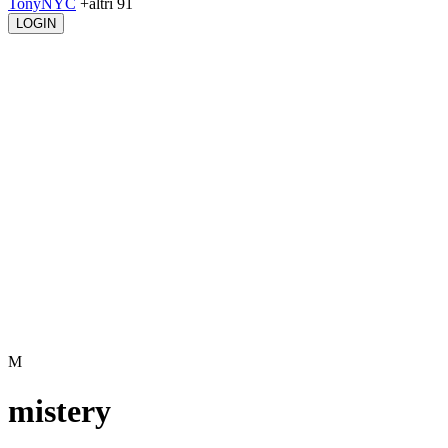
TonyNYC
+altri 91
LOGIN
M
mistery