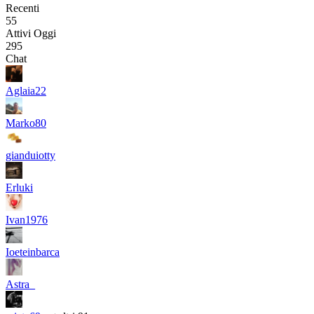
Recenti
55
Attivi Oggi
295
Chat
Aglaia22
Marko80
gianduiotty
Erluki
Ivan1976
Ioeteinbarca
Astra_