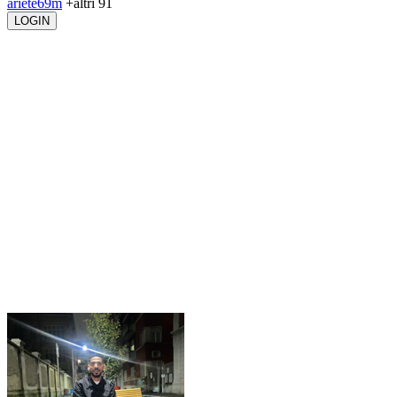
ariete69m
+altri 91
LOGIN