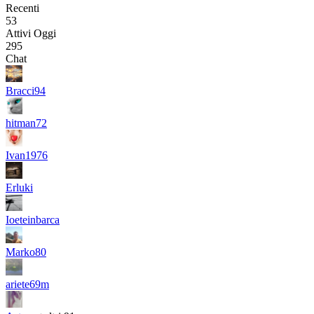
Recenti
53
Attivi Oggi
295
Chat
Bracci94
hitman72
Ivan1976
Erluki
Ioeteinbarca
Marko80
ariete69m