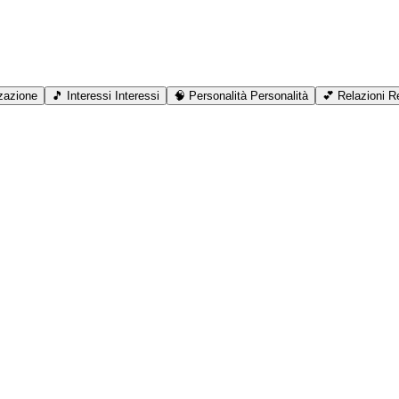
zazione
🎵
Interessi
Interessi
🧠
Personalità
Personalità
💕
Relazioni
Re