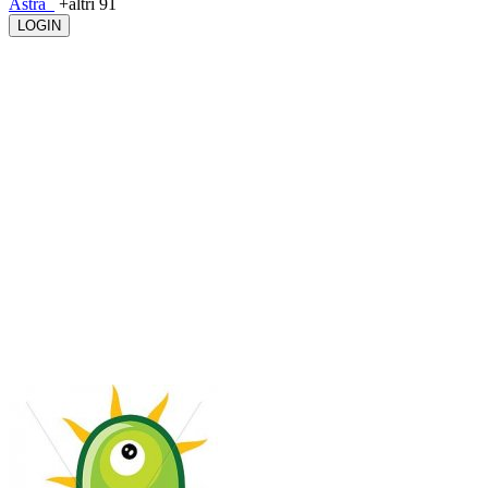
Astra_
+altri 91
LOGIN