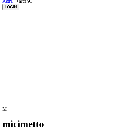
Astra_
+altri 91
LOGIN
M
micimetto