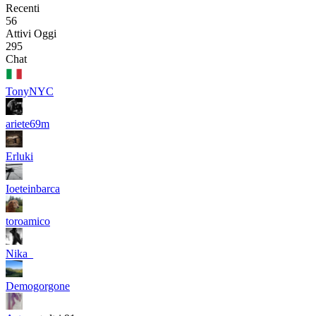
Recenti
56
Attivi Oggi
295
Chat
TonyNYC
ariete69m
Erluki
Ioeteinbarca
toroamico
Nika_
Demogorgone