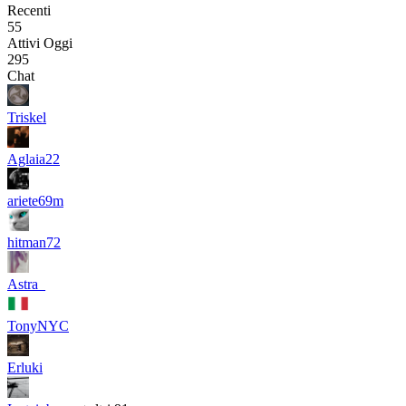
Recenti
55
Attivi Oggi
295
Chat
Triskel
Aglaia22
ariete69m
hitman72
Astra_
TonyNYC
Erluki