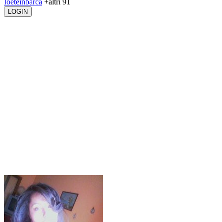
Ioeteinbarca
+altri 91
LOGIN