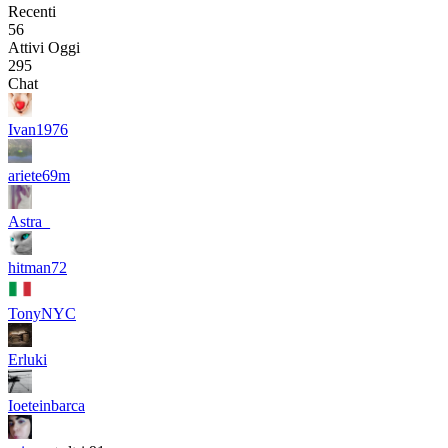
Recenti
56
Attivi Oggi
295
Chat
Ivan1976
ariete69m
Astra_
hitman72
TonyNYC
Erluki
Ioeteinbarca