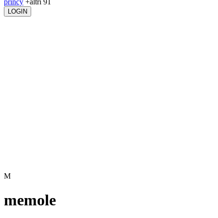
princy
+altri 91
LOGIN
M
memole