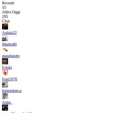
Recenti
55
Attivi Oggi
295
Chat
Aglaia22
Marko80
gianduiotty
Erluki
Ivan1976
Ioeteinbarca
Astra_