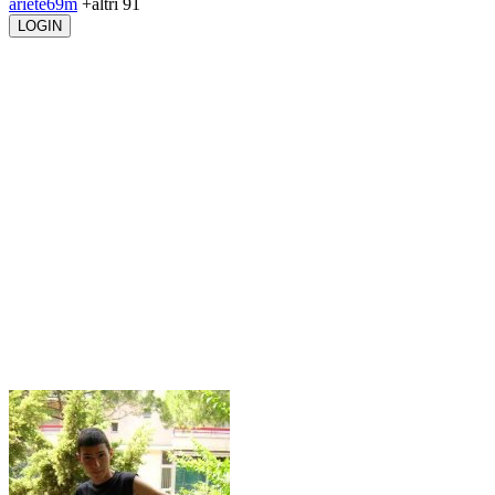
ariete69m
+altri 91
LOGIN