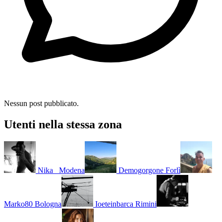
Nessun post pubblicato.
Utenti nella stessa zona
Nika_
Modena
Demogorgone
Forlì
Marko80
Bologna
Ioeteinbarca
Rimini