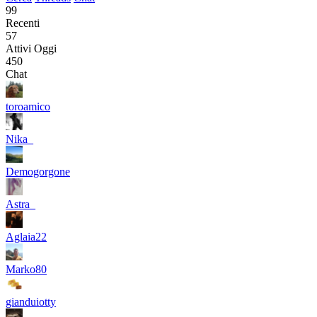
99
Recenti
57
Attivi Oggi
450
Chat
toroamico
Nika_
Demogorgone
Astra_
Aglaia22
Marko80
gianduiotty