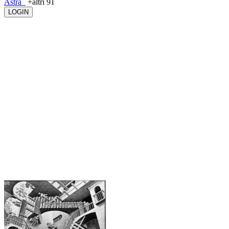
Astra_
+altri 91
LOGIN