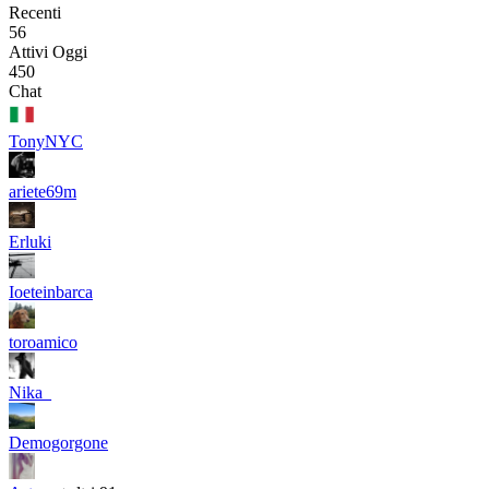
Recenti
56
Attivi Oggi
450
Chat
TonyNYC
ariete69m
Erluki
Ioeteinbarca
toroamico
Nika_
Demogorgone