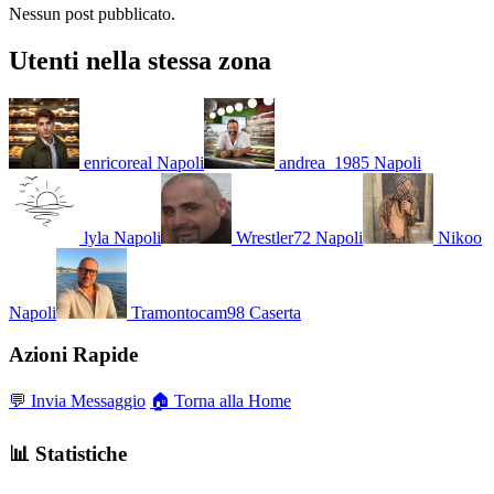
Nessun post pubblicato.
Utenti nella stessa zona
enricoreal
Napoli
andrea_1985
Napoli
lyla
Napoli
Wrestler72
Napoli
Nikoo
Napoli
Tramontocam98
Caserta
Azioni Rapide
💬 Invia Messaggio
🏠 Torna alla Home
📊 Statistiche