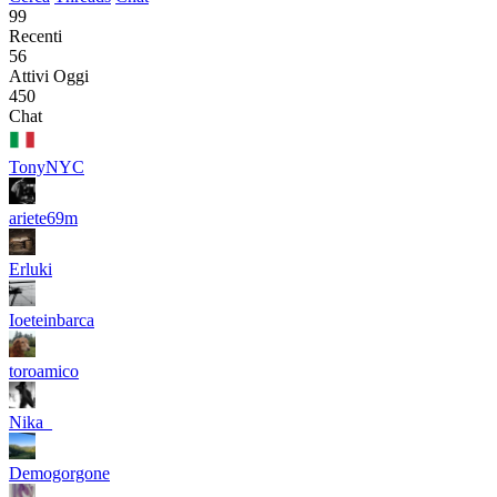
99
Recenti
56
Attivi Oggi
450
Chat
TonyNYC
ariete69m
Erluki
Ioeteinbarca
toroamico
Nika_
Demogorgone