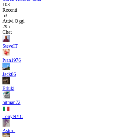
103
Recenti
53
Attivi Oggi
295
Chat
SteveIT
Ivan1976
Jack86
Erluki
hitman72
TonyNYC
Astra_