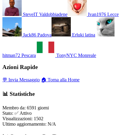
SteveIT
Valdobbiadene
Ivan1976
Lecce
Jack86
Padova
Erluki
latina
hitman72
Pescara
TonyNYC
Monreale
Azioni Rapide
💬 Invia Messaggio
🏠 Torna alla Home
📊 Statistiche
Membro da:
6591 giorni
Stato:
✅ Attivo
Visualizzazioni:
1502
Ultimo aggiornamento:
N/A