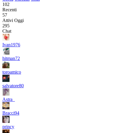
102
Recenti
57
Attivi Oggi
295
Chat
Ivan1976
hitman72
toroamico
salvatore80
Astra_
Bracci94
princy