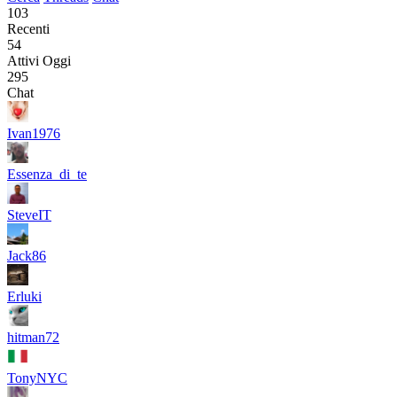
103
Recenti
54
Attivi Oggi
295
Chat
Ivan1976
Essenza_di_te
SteveIT
Jack86
Erluki
hitman72
TonyNYC