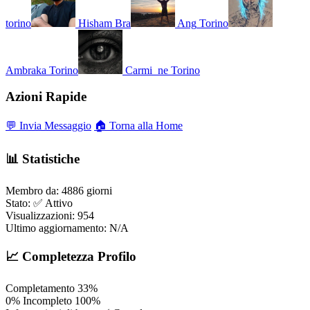
torino
Hisham
Bra
Ang
Torino
Ambraka
Torino
Carmi_ne
Torino
Azioni Rapide
💬 Invia Messaggio
🏠 Torna alla Home
📊 Statistiche
Membro da:
4886 giorni
Stato:
✅ Attivo
Visualizzazioni:
954
Ultimo aggiornamento:
N/A
📈 Completezza Profilo
Completamento
33%
0%
Incompleto
100%