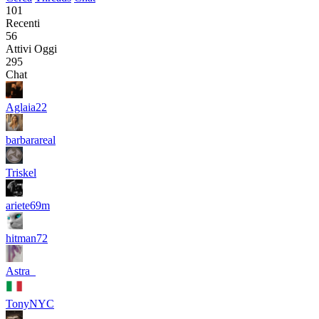
101
Recenti
56
Attivi Oggi
295
Chat
Aglaia22
barbarareal
Triskel
ariete69m
hitman72
Astra_
TonyNYC