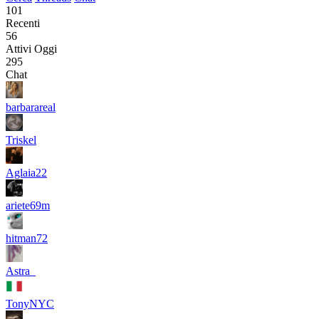
101
Recenti
56
Attivi Oggi
295
Chat
barbarareal
Triskel
Aglaia22
ariete69m
hitman72
Astra_
TonyNYC