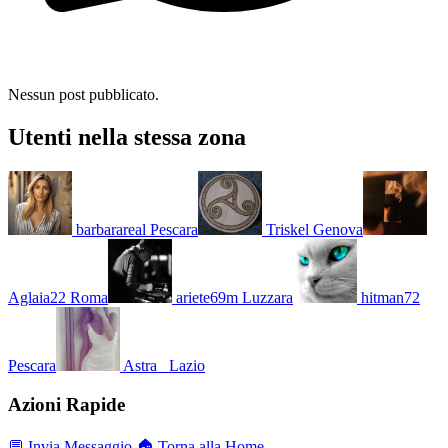
Nessun post pubblicato.
Utenti nella stessa zona
barbarareal
Pescara
Triskel
Genova
Aglaia22
Roma
ariete69m
Luzzara
hitman72
Pescara
Astra_
Lazio
Azioni Rapide
💬 Invia Messaggio
🏠 Torna alla Home