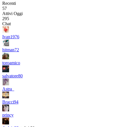
Recenti
57
Attivi Oggi
295
Chat
Ivan1976
hitman72
toroamico
salvatore80
Astra_
Bracci94
princy