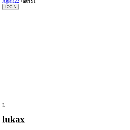
Aglaia22
+altri 91
LOGIN
L
lukax