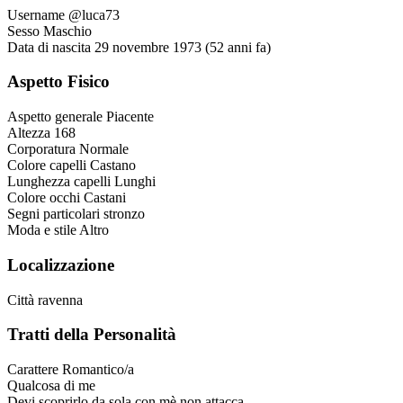
Username
@luca73
Sesso
Maschio
Data di nascita
29 novembre 1973 (52 anni fa)
Aspetto Fisico
Aspetto generale
Piacente
Altezza
168
Corporatura
Normale
Colore capelli
Castano
Lunghezza capelli
Lunghi
Colore occhi
Castani
Segni particolari
stronzo
Moda e stile
Altro
Localizzazione
Città
ravenna
Tratti della Personalità
Carattere
Romantico/a
Qualcosa di me
Devi scoprirlo da sola,con mè non attacca...