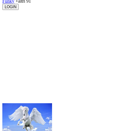
Funky
+altri 91
LOGIN