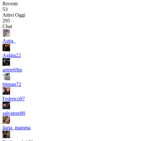
Recenti
53
Attivi Oggi
295
Chat
Astra_
Aglaia22
ariete69m
hitman72
Federico97
salvatore80
ilaria_mamma