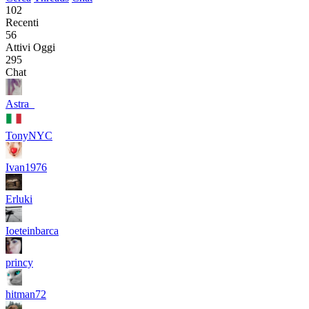
102
Recenti
56
Attivi Oggi
295
Chat
Astra_
TonyNYC
Ivan1976
Erluki
Ioeteinbarca
princy
hitman72