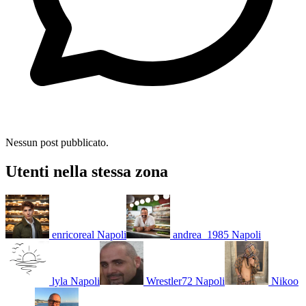
Nessun post pubblicato.
Utenti nella stessa zona
enricoreal
Napoli
andrea_1985
Napoli
lyla
Napoli
Wrestler72
Napoli
Nikoo