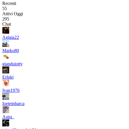
Recenti
55
Attivi Oggi
295
Chat
Aglaia22
Marko80
gianduiotty
Erluki
Ivan1976
Ioeteinbarca
Astra_