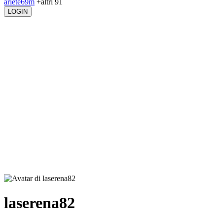
ariete69m
+altri 91
LOGIN
laserena82