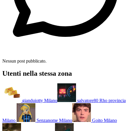
Nessun post pubblicato.
Utenti nella stessa zona
gianduiotty
Milano
salvatore80
Rho provincia
Milano
Senzanome
Milano
Goito
Milano