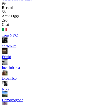
99
Recenti
56
Attivi Oggi
295
Chat
TonyNYC
ariete69m
Erluki
Ioeteinbarca
toroamico
Nika_
Demogorgone