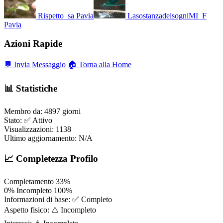
Rispetto_sa
Pavia
LasostanzadeisogniMI_F
Pavia
Azioni Rapide
💬 Invia Messaggio
🏠 Torna alla Home
📊 Statistiche
Membro da:
4897 giorni
Stato:
✅ Attivo
Visualizzazioni:
1138
Ultimo aggiornamento:
N/A
📈 Completezza Profilo
Completamento
33%
0%
Incompleto
100%
Informazioni di base:
✅ Completo
Aspetto fisico:
⚠️ Incompleto