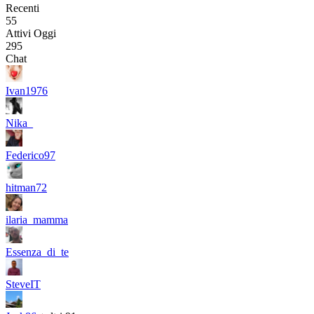
Recenti
55
Attivi Oggi
295
Chat
Ivan1976
Nika_
Federico97
hitman72
ilaria_mamma
Essenza_di_te
SteveIT