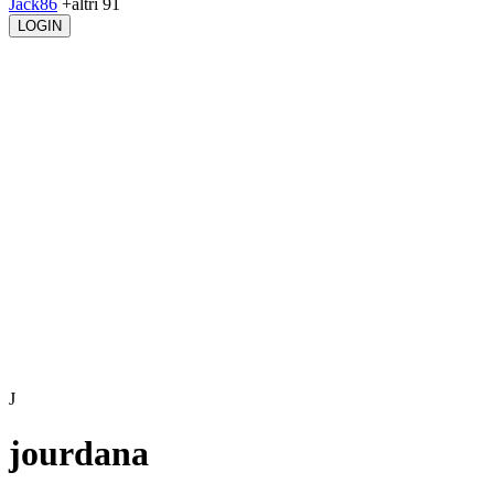
Jack86
+altri 91
LOGIN
J
jourdana