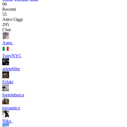
99
Recenti
55
Attivi Oggi
295
Chat
Astra_
TonyNYC
ariete69m
Erluki
Ioeteinbarca
toroamico
Nika_