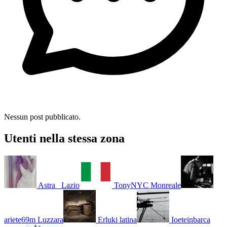
Nessun post pubblicato.
Utenti nella stessa zona
Astra_
Lazio
TonyNYC
Monreale
ariete69m
Luzzara
Erluki
latina
Ioeteinbarca