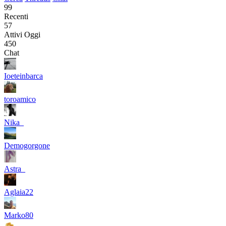
99
Recenti
57
Attivi Oggi
450
Chat
Ioeteinbarca
toroamico
Nika_
Demogorgone
Astra_
Aglaia22
Marko80