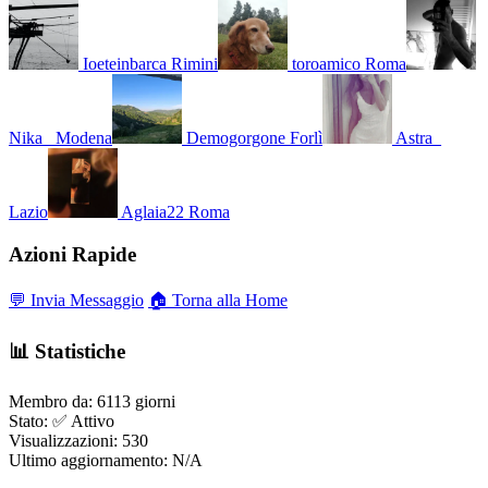
Ioeteinbarca
Rimini
toroamico
Roma
Nika_
Modena
Demogorgone
Forlì
Astra_
Lazio
Aglaia22
Roma
Azioni Rapide
💬 Invia Messaggio
🏠 Torna alla Home
📊 Statistiche
Membro da:
6113 giorni
Stato:
✅ Attivo
Visualizzazioni:
530
Ultimo aggiornamento:
N/A