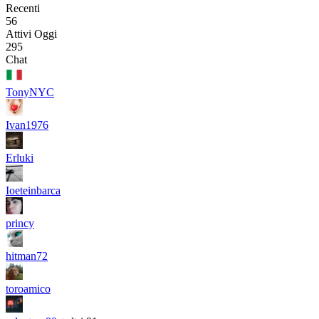
Recenti
56
Attivi Oggi
295
Chat
TonyNYC
Ivan1976
Erluki
Ioeteinbarca
princy
hitman72
toroamico