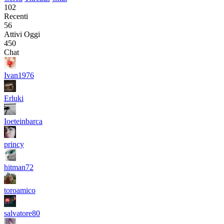
102
Recenti
56
Attivi Oggi
450
Chat
Ivan1976
Erluki
Ioeteinbarca
princy
hitman72
toroamico
salvatore80