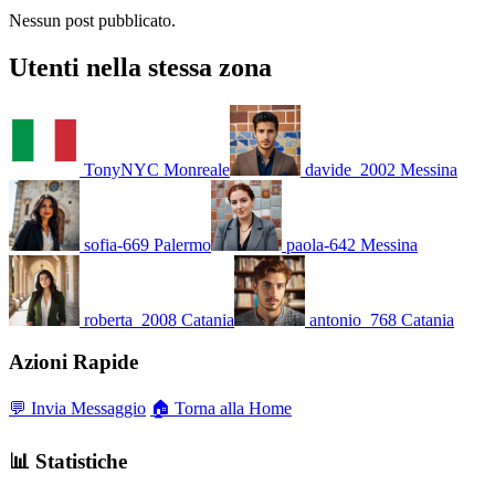
Nessun post pubblicato.
Utenti nella stessa zona
TonyNYC
Monreale
davide_2002
Messina
sofia-669
Palermo
paola-642
Messina
roberta_2008
Catania
antonio_768
Catania
Azioni Rapide
💬 Invia Messaggio
🏠 Torna alla Home
📊 Statistiche