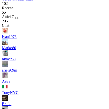
102
Recenti
55
Attivi Oggi
295
Chat
Ivan1976
Marko80
hitman72
ariete69m
Astra_
TonyNYC
Erluki