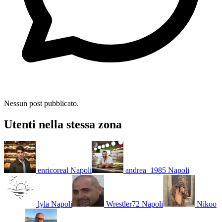
Nessun post pubblicato.
Utenti nella stessa zona
enricoreal
Napoli
andrea_1985
Napoli
lyla
Napoli
Wrestler72
Napoli
Nikoo