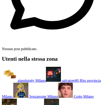
Nessun post pubblicato.
Utenti nella stessa zona
gianduiotty
Milano
salvatore80
Rho provincia
Milano
Senzanome
Milano
Goito
Milano