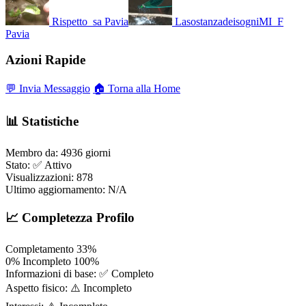
Rispetto_sa
Pavia
LasostanzadeisogniMI_F
Pavia
Azioni Rapide
💬 Invia Messaggio
🏠 Torna alla Home
📊 Statistiche
Membro da:
4936 giorni
Stato:
✅ Attivo
Visualizzazioni:
878
Ultimo aggiornamento:
N/A
📈 Completezza Profilo
Completamento
33%
0%
Incompleto
100%
Informazioni di base:
✅ Completo
Aspetto fisico:
⚠️ Incompleto