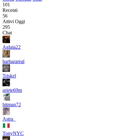
101
Recenti
56
Attivi Oggi
295
Chat
Aglaia22
barbarareal
Triskel
ariete69m
hitman72
Astra_
TonyNYC