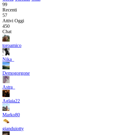
99
Recenti
57
Attivi Oggi
450
Chat
toroamico
Nika_
Demogorgone
Astra_
Aglaia22
Marko80
gianduiotty